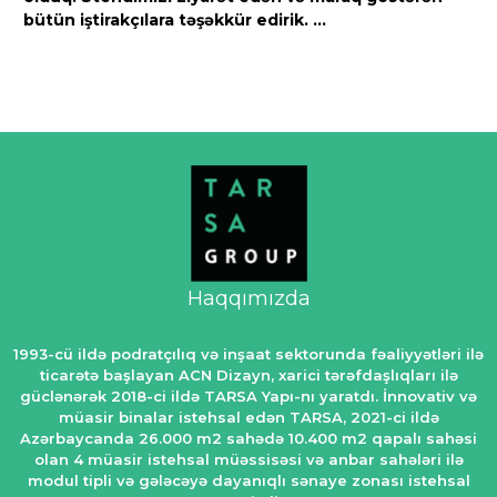
bütün iştirakçılara təşəkkür edirik. ...
Haqqımızda
1993-cü ildə podratçılıq və inşaat sektorunda fəaliyyətləri ilə
ticarətə başlayan ACN Dizayn, xarici tərəfdaşlıqları ilə
güclənərək 2018-ci ildə TARSA Yapı-nı yaratdı. İnnovativ və
müasir binalar istehsal edən TARSA, 2021-ci ildə
Azərbaycanda 26.000 m2 sahədə 10.400 m2 qapalı sahəsi
olan 4 müasir istehsal müəssisəsi və anbar sahələri ilə
modul tipli və gələcəyə dayanıqlı sənaye zonası istehsal