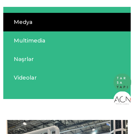
Medya
Multimedia
Nəşrlər
Videolar